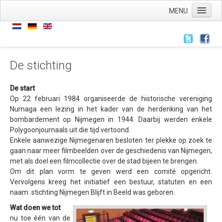
MENU
Home
Nieuws
Nieuws
De stichting
Archief
De start
Links
Op 22 februari 1984 organiseerde de historische vereniging
Numaga een lezing in het kader van de herdenking van het
Wie zijn we
bombardement op Nijmegen in 1944. Daarbij werden enkele
Polygoonjournaals uit die tijd vertoond.
De stichting
Enkele aanwezige Nijmegenaren besloten ter plekke op zoek te
ANBI
gaan naar meer filmbeelden over de geschiedenis van Nijmegen,
met als doel een filmcollectie over de stad bijeen te brengen.
AVG
Om dit plan vorm te geven werd een comité opgericht.
Vervolgens kreeg het initiatief een bestuur, statuten en een
Wat hebben we
naam: stichting Nijmegen Blijft in Beeld was geboren.
Wat doen we
Wat doen we tot
Voorstellingen
nu toe één van de