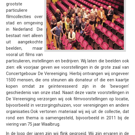
grootste
Samenwerking
particuliere
filmcollecties over
Beeldschriften
stad en omgeving
Wat zoeken we
in Nederland.
Die
bestaat niet alleen
Donateurs
uit aangekochte
beelden, maar
Vrijwilligers
vooral uit films van
Beeldmateriaal
particulieren, instellingen en bedrijven.
Wij laten die beelden ook
zien: elk voorjaar geven we voorstellingen in de grote zaal van
Contact
Concertgebouw De Vereeniging.
Hierbij ontvangen wij ongeveer
1500 mensen, die ons steunen als donateur of die een kaartje
Contactinformatie
kopen omdat ze geïnteresseerd zijn in de 'bewogen'
Inschrijfformulier
geschiedenis van onze stad.
Naast deze vaste voorstellingen in
De Vereeniging verzorgen wij ook filmvoorstellingen op locatie,
bijvoorbeeld in verzorgingshuizen, voor verenigingen en andere
organisaties.
Ook vertonen materiaal wij wij uit de collectie, dat
rond een thema is samengesteld, bijvoorbeeld in 2011 bij de
viering van 75 jaar Waalbrug.
In de loop der jaren zijn wij flink gegroeid.
Wij zijn ervaren in de