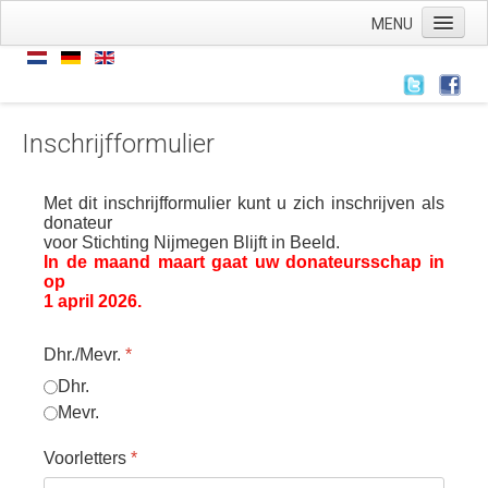
MENU
Home
Nieuws
Nieuws
Inschrijfformulier
Archief
Met dit inschrijfformulier kunt u zich inschrijven als
Links
donateur
voor Stichting Nijmegen Blijft in Beeld.
Wie zijn we
In de maand maart gaat uw donateursschap in
op
De stichting
1 april 2026
.
ANBI
Dhr./Mevr.
*
AVG
Dhr.
Wat hebben we
Mevr.
Wat doen we
Voorletters
*
Voorstellingen