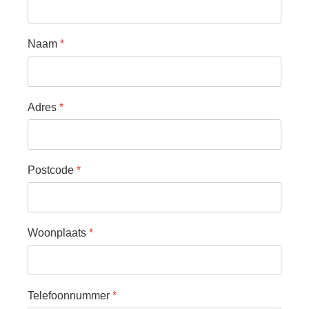
Samenwerking
Beeldschriften
Naam
*
Wat zoeken we
Donateurs
Adres
*
Vrijwilligers
Beeldmateriaal
Contact
Postcode
*
Contactinformatie
Inschrijfformulier
Woonplaats
*
Telefoonnummer
*