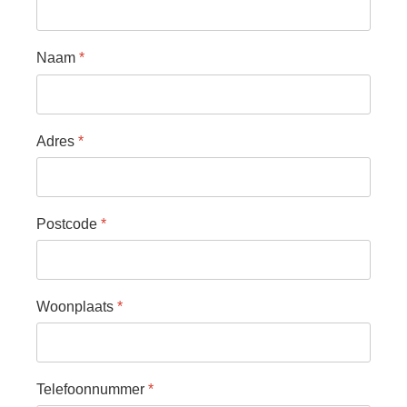
Samenwerking
Beeldschriften
Naam
*
Wat zoeken we
Donateurs
Adres
*
Vrijwilligers
Beeldmateriaal
Contact
Postcode
*
Contactinformatie
Inschrijfformulier
Woonplaats
*
Telefoonnummer
*