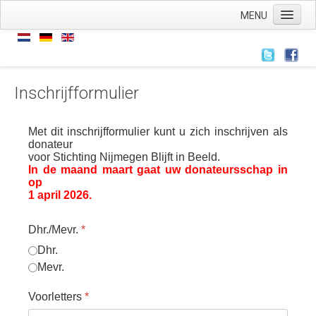
MENU
Home
Nieuws
Nieuws
Inschrijfformulier
Archief
Met dit inschrijfformulier kunt u zich inschrijven als
Links
donateur
voor Stichting Nijmegen Blijft in Beeld.
Wie zijn we
In de maand maart gaat uw donateursschap in
op
De stichting
1 april 2026
.
ANBI
Dhr./Mevr.
*
AVG
Dhr.
Wat hebben we
Mevr.
Wat doen we
Voorletters
*
Voorstellingen