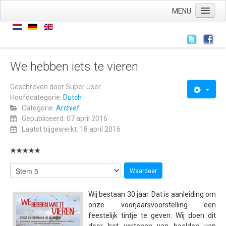
MENU
Home
Nieuws
Nieuws
We hebben iets te vieren
Archief
Geschreven door
Super User
Hoofdcategorie:
Dutch
Links
Categorie:
Archief
Wie zijn we
Gepubliceerd: 07 april 2016
Laatst bijgewerkt: 18 april 2016
De stichting
ANBI
AVG
Wat hebben we
Wij bestaan 30 jaar. Dat is aanleiding om
Wat doen we
onze voorjaarsvoorstelling een
feestelijk tintje te geven. Wij doen dit
Voorstellingen