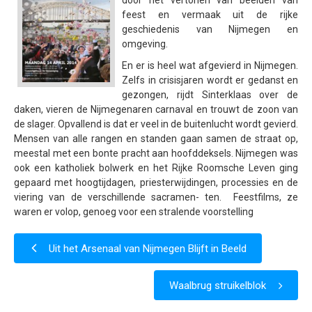
door het vertonen van beelden van
feest en vermaak uit de rijke
Samenwerking
geschiedenis van Nijmegen en
Beeldschriften
omgeving.
En er is heel wat afgevierd in Nijmegen.
Wat zoeken we
Zelfs in crisisjaren wordt er gedanst en
Donateurs
gezongen, rijdt Sinterklaas over de
daken, vieren de Nijmegenaren carnaval en trouwt de zoon van
Vrijwilligers
de slager. Opvallend is dat er veel in de buitenlucht wordt gevierd.
Mensen van alle rangen en standen gaan samen de straat op,
Beeldmateriaal
meestal met een bonte pracht aan hoofddeksels. Nijmegen was
Contact
ook een katholiek bolwerk en het Rijke Roomsche Leven ging
gepaard met hoogtijdagen, priesterwijdingen, processies en de
Contactinformatie
viering van de verschillende sacramen- ten. Feestfilms, ze
waren er volop, genoeg voor een stralende voorstelling
Inschrijfformulier
Uit het Arsenaal van Nijmegen Blijft in Beeld
Waalbrug struikelblok