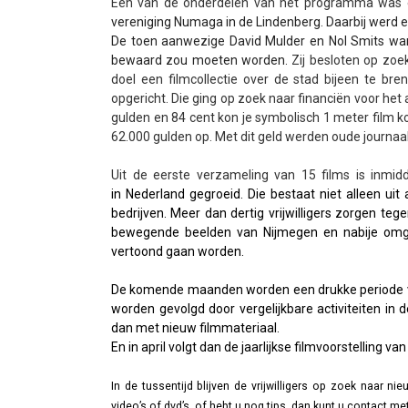
Een van de onderdelen van het programma was
vereniging Numaga in de Lindenberg. Daarbij werd
De toen aanwezige David Mulder en Nol Smits wa
bewaard zou moeten worden.
Zij besloten op zoe
doel een filmcollectie over de stad bijeen te br
opgericht. Die ging op zoek naar financiën voor het
gulden en 84 cent kon je symbolisch 1 meter film 
62.000 gulden op. Met dit geld werden oude journaa
Uit de eerste verzameling van 15 films is inmid
in Nederland gegroeid. Die bestaat niet alleen uit 
bedrijven. Meer dan dertig vrijwilligers zorgen teg
bewegende beelden van Nijmegen en nabije omge
vertoond gaan worden.
De komende maanden worden een drukke periode voo
worden gevolgd door vergelijkbare activiteiten in 
dan met nieuw filmmateriaal.
En in april volgt dan de jaarlijkse filmvoorstelling 
In de tussentijd blijven de vrijwilligers op zoek naar 
video’s of dvd’s, of hebt u nog tips, dan kunt u contact 