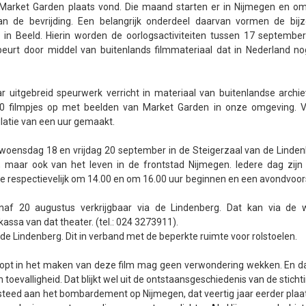
e Market Garden plaats vond. Die maand starten er in Nijmegen en o
 van de bevrijding. Een belangrijk onderdeel daarvan vormen de bij
ft in Beeld. Hierin worden de oorlogsactiviteiten tussen 17 septembe
urt door middel van buitenlands filmmateriaal dat in Nederland no
 uitgebreid speurwerk verricht in materiaal van buitenlandse archi
00 filmpjes op met beelden van Market Garden in onze omgeving. 
latie van een uur gemaakt.
 woensdag 18 en vrijdag 20 september in de Steigerzaal van de Linden
 maar ook van het leven in de frontstad Nijmegen. Iedere dag zijn 
die respectievelijk om 14.00 en om 16.00 uur beginnen en een avondvoors
anaf 20 augustus verkrijgbaar via de Lindenberg. Dat kan via de 
 kassa van dat theater. (tel.: 024 3273911).
de Lindenberg. Dit in verband met de beperkte ruimte voor rolstoelen.
stopt in het maken van deze film mag geen verwondering wekken. En da
oevalligheid. Dat blijkt wel uit de ontstaansgeschiedenis van de stichti
esteed aan het bombardement op Nijmegen, dat veertig jaar eerder plaa