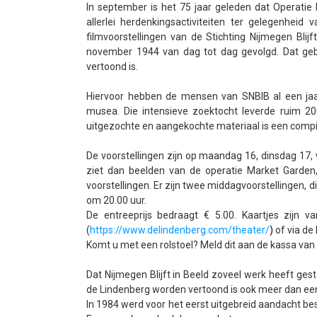
In september is het 75 jaar geleden dat Operati
allerlei herdenkingsactiviteiten ter gelegenheid
filmvoorstellingen van de Stichting Nijmegen Blij
november 1944 van dag tot dag gevolgd. Dat gebe
vertoond is.
Hiervoor hebben de mensen van SNBIB al een jaar
musea. Die intensieve zoektocht leverde ruim 2
uitgezochte en aangekochte materiaal is een compi
De voorstellingen zijn op maandag 16, dinsdag 17,
ziet dan beelden van de operatie Market Garden,
voorstellingen. Er zijn twee middagvoorstellingen, 
om 20.00 uur.
De entreeprijs bedraagt € 5.00. Kaartjes zijn v
(
https://www.delindenberg.com/theater/
)
of via de
Komt u met een rolstoel? Meld dit aan de kassa van 
Dat Nijmegen Blijft in Beeld zoveel werk heeft ge
de Lindenberg worden vertoond is ook meer dan een t
In 1984 werd voor het eerst uitgebreid aandacht b