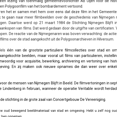
een lezing van toenmalig gemeentevoorlichter Ab Uijen voor de hist
 een Polygoonfilm van het bombardement vertoond.
ren het er samen met hem over eens dat deze film in het Gemeente
k te gaan naar meer filmbeelden over de geschiedenis van Nijmegen 
engen. Daartoe werd op 21 maart 1984 de Stichting Nijmegen Blijft i
 aankopen van films. Dat werd gedaan door de uitgifte van certificaten. 
kopen. De reactie van de Nijmegenaren was boven verwachting: de actie
lfilms over de stad aangekocht uit de Polygoonarchieven in Hilversum.
dels
één van de grootste particuliere filmcollecties over stad en o
aangekochte beelden, maar vooral uit films van particulieren, instelli
enwoordig voor acquisitie, bewerking, archivering en vertoning van hist
ving. En zij maken ook nieuwe opnames die dan weer over enkel
r de mensen van Nijmegen Blijft in Beeld. De filmvertoningen in se
de Lindenberg in februari, wanneer de operatie Veritable wordt herdac
van de stichting in de grote zaal van Concertgebouw De Vereeniging.
nieuw oud bewegend beeldmateriaal van stad en omgeving. Hebt u zelf nog oud
met hen opnemen.