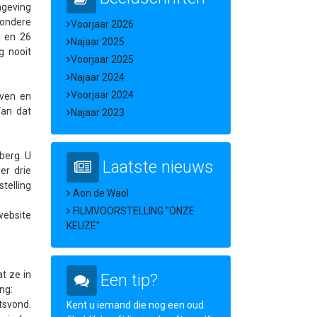
mgeving
zondere
Voorjaar 2026
r en 26
Najaar 2025
g nooit
Voorjaar 2025
Najaar 2024
Voorjaar 2024
even en
Van dat
Najaar 2023
berg. U
Laatste nieuws
er drie
telling
Aon de Waol
FILMVOORSTELLING "ONZE
website
KEUZE"
t ze in
Een tip?
ng:
tsvond.
Kent u iemand die nog een oud