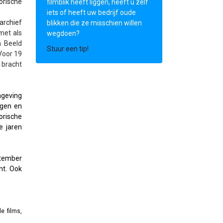
orische
filmblik heeft liggen, heeft u zelf
iets of heeft uw bedrijf oude
archief
blikken die ze misschien willen
met als
wegdoen?
n Beeld
Stuur een tip!
Voor 19
 bracht
mgeving
ngen en
orische
e jaren
ptember
ht. Ook
e films,