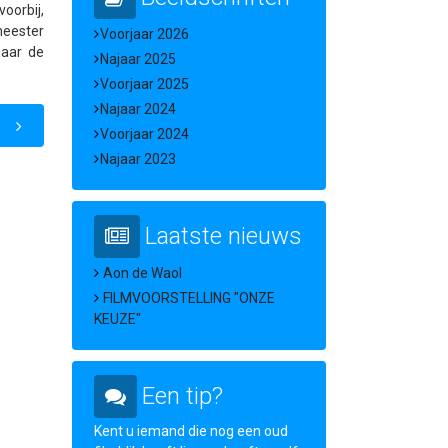
oorbij,
meester
Voorjaar 2026
naar de
Najaar 2025
Voorjaar 2025
Najaar 2024
Voorjaar 2024
Najaar 2023
Laatste nieuws
Aon de Waol
FILMVOORSTELLING "ONZE
KEUZE"
Een tip?
Kent u iemand die nog een oud