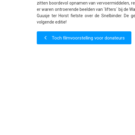
zitten boordevol opnamen van vervoermiddelen, reiz
er waren ontroerende beelden van `lifters´ bij de W
Guusje ter Horst fietste over de Snelbinder. De 
volgende editie!
Toch filmvoorstelling voor donateurs