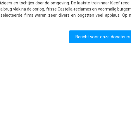
igers en tochtjes door de omgeving. De laatste trein naar Kleef reed v
aalbrug vlak na de oorlog, frisse Castella-reclames en voormalig burge
geselecteerde films waren zeer divers en oogstten veel applaus. Op 
Bericht voor onze donateurs