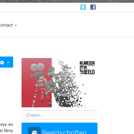
Contact
leys en
e films
Beeldschriften