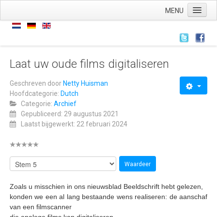
MENU
Home
Nieuws
Nieuws
Laat uw oude films digitaliseren
Archief
Geschreven door
Netty Huisman
Hoofdcategorie:
Dutch
Links
Categorie:
Archief
Wie zijn we
Gepubliceerd: 29 augustus 2021
Laatst bijgewerkt: 22 februari 2024
De stichting
ANBI
AVG
Wat hebben we
Zoals u misschien in ons nieuwsblad Beeldschrift hebt gelezen,
Wat doen we
konden we een al lang bestaande wens realiseren: de aanschaf
van een filmscanner
Voorstellingen