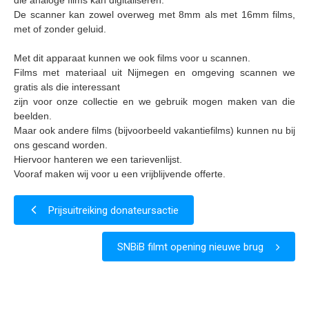
die analoge films kan digitaliseren.
De scanner kan zowel overweg met 8mm als met 16mm films,
Samenwerking
met of zonder geluid.
Beeldschriften
Met dit apparaat kunnen we ook films voor u scannen.
Wat zoeken we
Films met materiaal uit Nijmegen en omgeving scannen we
gratis als die interessant
Donateurs
zijn voor onze collectie en we gebruik mogen maken van die
Vrijwilligers
beelden.
Maar ook andere films (bijvoorbeeld vakantiefilms) kunnen nu bij
Beeldmateriaal
ons gescand worden.
Hiervoor hanteren we een tarievenlijst.
Contact
Vooraf maken wij voor u een vrijblijvende offerte.
Contactinformatie
Prijsuitreiking donateursactie
Inschrijfformulier
SNBiB filmt opening nieuwe brug