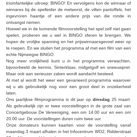
triomfantelijke uitroep: BINGO! En vervolgens kon de winnaar of
Samenwerking
winnares bij de spelleider de metworst, de vilten pantoffels, het
ingevroren haantje of een andere prijs van die ronde in
Beeldschriften
ontvangst nemen.
Hoewel we in de komende filmvoorstelling het spel zelf niet gaan
Wat zoeken we
spelen, proberen we u wel in BINGO sferen te brengen. We
Donateurs
hopen de vrolijke spanning en het prijswinnaarsgevoel weer op
te roepen. En we sluiten het programma af met een film van een
Vrijwilligers
echte Nijmeegse BINGO.
Nog meer vrolijkheid kunt u in het programma verwachten,
Beeldmateriaal
bijvoorbeeld de kermis, Sinterklaas, midgetgolf en sneeuwpret.
Contact
Maar ook aan serieuzer zaken wordt aandacht besteed.
Al met al wordt het weer een gevarieerd programma waarover
Contactinformatie
wij u als gebruikelijk nog voor een groot deel in onzekerheid
laten.
Inschrijfformulier
Ons jaarlijkse filmprogramma is dit jaar op
dinsdag
25 maart.
Als gebruikelijk zijn er twee voorstellingen in de grote zaal van
Concertgebouw De Vereeniging, een om 14.00 uur en een om
20.00 uur. De voorstellingen duren ruim twee uur.
Onze donateurs kunnen kaarten voor de voorstelling vanaf
maandag 3 maart afhalen in het Infocentrum WO2, Ridderstraat