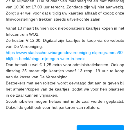
27 te Nijmegen. U kunt daar van maandag tot en met zaterdag
van 10.00 tot 17.00 uur terecht. Zondags zijn wij niet aanwezig.
Zorgt u er wel voor dat u tijdig uw kaartjes afhaalt of koopt; onze
filmvoorstellingen trekken steeds uitverkochte zalen.
Vanaf 10 maart kunnen ook niet-donateurs kaartjes kopen in het
Infocentrum WO2.
Ze kosten € 12,00. Digitaal zijn kaartjes te koop via de website
van De Vereeniging:
https://www.stadsschouwburgendevereeniging.nl/programma/8277/
blijft-in-beeld/bingo-nijmegen-weer-in-beeld
.
Dan betaalt u wel € 1,25 extra voor administratiekosten. Ook op
dinsdag 25 maart zijn kaartjes vanaf 13 resp. 19 uur te koop
aan de kassa van De Vereeniging.
Bezoekers met een rolstoel wordt gevraagd dat aan te geven bij
het afhalen/kopen van de kaartjes, zodat we voor hen plaatsen
in de zaal kunnen vrijmaken.
Scootmobielen mogen helaas niet in de zaal worden geplaatst.
Datzelfde geldt ook voor het parkeren van rollators.