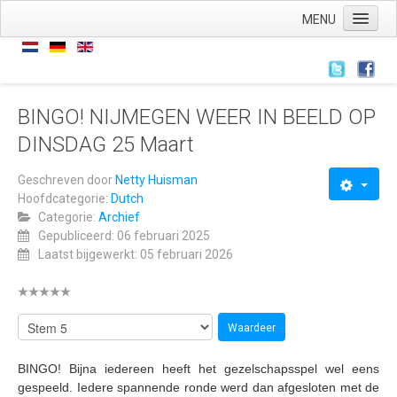
MENU
Home
Nieuws
Nieuws
BINGO! NIJMEGEN WEER IN BEELD OP
DINSDAG 25 Maart
Archief
Links
Geschreven door
Netty Huisman
Hoofdcategorie:
Dutch
Wie zijn we
Categorie:
Archief
De stichting
Gepubliceerd: 06 februari 2025
Laatst bijgewerkt: 05 februari 2026
ANBI
AVG
Wat hebben we
Wat doen we
BINGO! Bijna iedereen heeft het gezelschapsspel wel eens
gespeeld. Iedere spannende ronde werd dan afgesloten met de
Voorstellingen