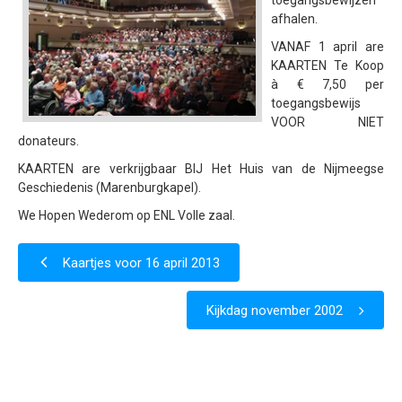
toegangsbewijzen
afhalen.
Samenwerking
VANAF 1 april are
Beeldschriften
KAARTEN Te Koop
à € 7,50 per
Wat zoeken we
toegangsbewijs
Donateurs
VOOR NIET
donateurs.
Vrijwilligers
KAARTEN are verkrijgbaar BIJ Het Huis van de Nijmeegse
Beeldmateriaal
Geschiedenis (Marenburgkapel).
Contact
We Hopen Wederom op ENL Volle zaal.
Contactinformatie
Kaartjes voor 16 april 2013
Inschrijfformulier
Kijkdag november 2002