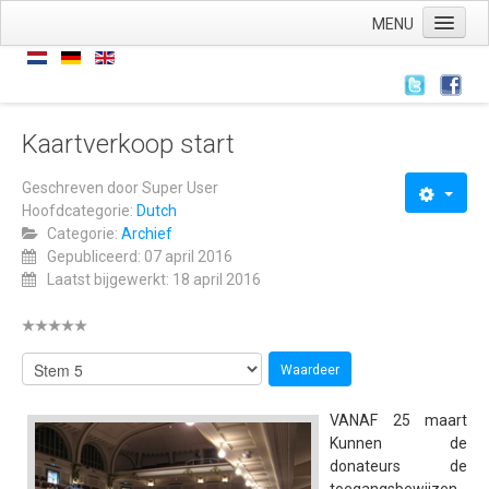
MENU
Home
Nieuws
Nieuws
Kaartverkoop start
Archief
Geschreven door
Super User
Hoofdcategorie:
Dutch
Links
Categorie:
Archief
Wie zijn we
Gepubliceerd: 07 april 2016
Laatst bijgewerkt: 18 april 2016
De stichting
ANBI
AVG
Wat hebben we
VANAF 25 maart
Wat doen we
Kunnen de
donateurs de
Voorstellingen