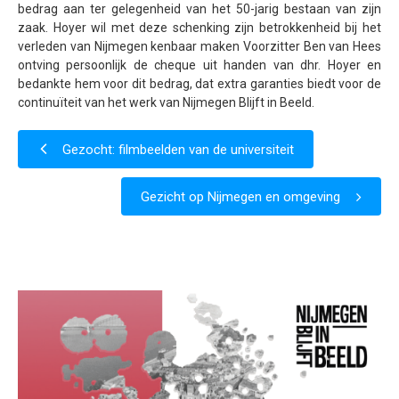
bedrag aan ter gelegenheid van het 50-jarig bestaan van zijn
Samenwerking
zaak. Hoyer wil met deze schenking zijn betrokkenheid bij het
verleden van Nijmegen kenbaar maken Voorzitter Ben van Hees
Beeldschriften
ontving persoonlijk de cheque uit handen van dhr. Hoyer en
bedankte hem voor dit bedrag, dat extra garanties biedt voor de
Wat zoeken we
continuïteit van het werk van Nijmegen Blijft in Beeld.
Donateurs
Vrijwilligers
Gezocht: filmbeelden van de universiteit
Beeldmateriaal
Gezicht op Nijmegen en omgeving
Contact
Contactinformatie
Inschrijfformulier