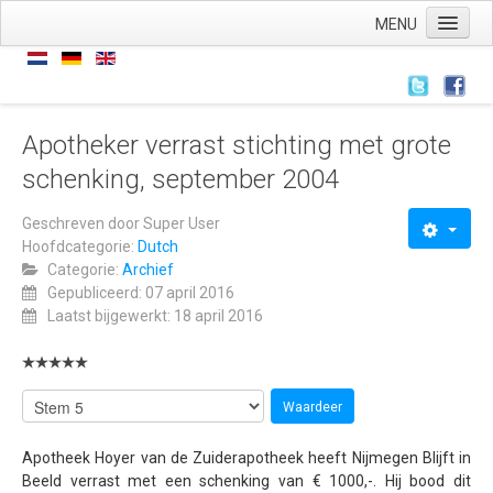
MENU
Home
Nieuws
Nieuws
Apotheker verrast stichting met grote
schenking, september 2004
Archief
Links
Geschreven door
Super User
Hoofdcategorie:
Dutch
Wie zijn we
Categorie:
Archief
De stichting
Gepubliceerd: 07 april 2016
Laatst bijgewerkt: 18 april 2016
ANBI
AVG
Wat hebben we
Wat doen we
Apotheek Hoyer van de Zuiderapotheek heeft Nijmegen Blijft in
Beeld verrast met een schenking van € 1000,-. Hij bood dit
Voorstellingen