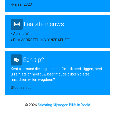
Najaar 2023
Laatste nieuws
Aon de Waol
FILMVOORSTELLING "ONZE KEUZE"
Een tip?
Kent u iemand die nog een oud filmblik heeft liggen, heeft
u zelf iets of heeft uw bedrijf oude blikken die ze
misschien willen wegdoen?
Stuur een tip!
© 2026
Stichting Nijmegen Blijft in Beeld