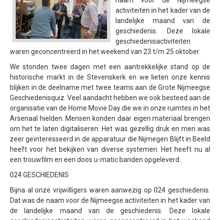
naam voor de Nijmeegse
activiteiten in het kader van de
Samenwerking
landelijke maand van de
Beeldschriften
geschiedenis. Deze lokale
geschiedenisactiviteiten
Wat zoeken we
waren geconcentreerd in het weekend van 23 t/m 25 oktober.
Donateurs
We stonden twee dagen met een aantrekkelijke stand op de
historische markt in de Stevenskerk en we lieten onze kennis
Vrijwilligers
blijken in de deelname met twee teams aan de Grote Nijmeegse
Geschiedenisquiz. Veel aandacht hebben we ook besteed aan de
Beeldmateriaal
organisatie van de Home Movie Day die we in onze ruimtes in het
Contact
Arsenaal hielden. Mensen konden daar eigen materiaal brengen
om het te laten digitaliseren. Het was gezellig druk en men was
Contactinformatie
zeer geïnteresseerd in de apparatuur die Nijmegen Blijft in Beeld
heeft voor het bekijken van diverse systemen. Het heeft nu al
Inschrijfformulier
een trouwfilm en een doos u-matic banden opgeleverd.
024 GESCHIEDENIS
Bijna al onze vrijwilligers waren aanwezig op 024 geschiedenis.
Dat was de naam voor de Nijmeegse activiteiten in het kader van
de landelijke maand van de geschiedenis. Deze lokale