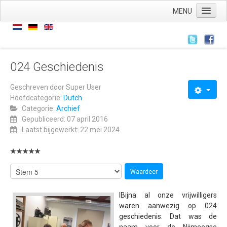
MENU
Home
Nieuws
Nieuws
024 Geschiedenis
Archief
Geschreven door
Super User
Hoofdcategorie:
Dutch
Links
Categorie:
Archief
Wie zijn we
Gepubliceerd: 07 april 2016
Laatst bijgewerkt: 22 mei 2024
De stichting
ANBI
AVG
Wat hebben we
lBijna al onze vrijwilligers
Wat doen we
waren aanwezig op 024
geschiedenis. Dat was de
Voorstellingen