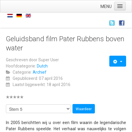
MENU
Home
Nieuws
Nieuws
Geluidsband film Pater Rubbens boven
water
Archief
Links
Geschreven door
Super User
Hoofdcategorie:
Dutch
Wie zijn we
Categorie:
Archief
De stichting
Gepubliceerd: 07 april 2016
Laatst bijgewerkt: 18 april 2016
ANBI
AVG
Wat hebben we
Wat doen we
In 2005 berichtten wij u over een film waarin de legendarische
Pater Rubbens speelde. Het verhaal was nauwelijks te volgen
Voorstellingen