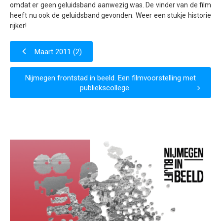
omdat er geen geluidsband aanwezig was. De vinder van de film
Samenwerking
heeft nu ook de geluidsband gevonden. Weer een stukje historie
rijker!
Beeldschriften
Wat zoeken we
Maart 2011 (2)
Donateurs
Nijmegen frontstad in beeld. Een filmvoorstelling met
Vrijwilligers
publiekscollege
Beeldmateriaal
Contact
Contactinformatie
Inschrijfformulier