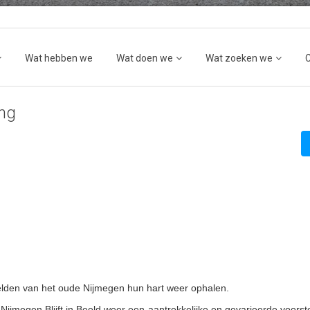
Wat hebben we
Wat doen we
Wat zoeken we
ing
elden van het oude Nijmegen hun hart weer ophalen.
 Nijmegen Blijft in Beeld weer een aantrekkelijke en gevarieerde voorste