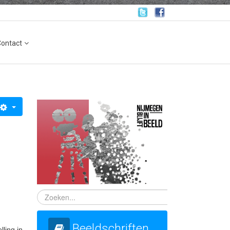
Contact
Beeldschriften
lling in