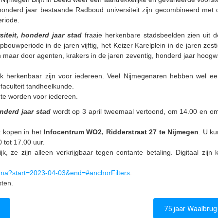
 honderd jaar bestaande Radboud universiteit zijn gecombineerd met 
eriode.
siteit, honderd jaar stad
fraaie herkenbare stadsbeelden zien uit d
opbouwperiode in de jaren vijftig, het Keizer Karelplein in de jaren zest
n maar door agenten, krakers in de jaren zeventig, honderd jaar hoogw
aak herkenbaar zijn voor iedereen. Veel Nijmegenaren hebben wel e
aculteit tandheelkunde.
 te worden voor iedereen.
onderd jaar stad
wordt op 3 april tweemaal vertoond, om 14.00 en o
t kopen in het
Infocentrum WO2, Ridderstraat 27 te Nijmegen
. U ku
 tot 17.00 uur.
, ze zijn alleen verkrijgbaar tegen contante betaling. Digitaal zijn k
ma?start=2023-04-03&end=#anchorFilters
.
sten.
75 jaar Waalbrug