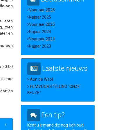
die van
Voorjaar 2026
Najaar 2025
e jaren
Voorjaar 2025
ig, toen
Najaar 2024
ater en
Voorjaar 2024
ens een
Najaar 2023
m 20.00
Laatste nieuws
nt daar
Aon de Waol
FILMVOORSTELLING "ONZE
aartjes
KEUZE"
Een tip?
Kent u iemand die nog een oud