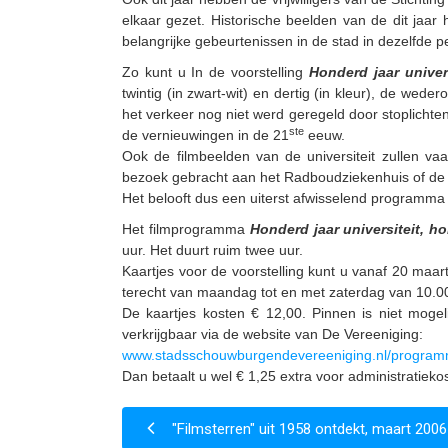
elkaar gezet. Historische beelden van de dit jaar
belangrijke gebeurtenissen in de stad in dezelfde p
Zo kunt u In de voorstelling
Honderd jaar univer
twintig (in zwart-wit) en dertig (in kleur), de weder
het verkeer nog niet werd geregeld door stoplichte
ste
de vernieuwingen in de 21
eeuw.
Ook de filmbeelden van de universiteit zullen v
bezoek gebracht aan het Radboudziekenhuis of de f
Het belooft dus een uiterst afwisselend programma
Het filmprogramma
Honderd jaar universiteit, h
uur. Het duurt ruim twee uur.
Kaartjes voor de voorstelling kunt u vanaf 20 maar
terecht van maandag tot en met zaterdag van 10.00
De kaartjes kosten € 12,00. Pinnen is niet mogelijk
verkrijgbaar via de website van De Vereeniging:
www.stadsschouwburgendevereeniging.nl/program
Dan betaalt u wel € 1,25 extra voor administratieko
"Filmsterren" uit 1958 ontdekt, maart 2006