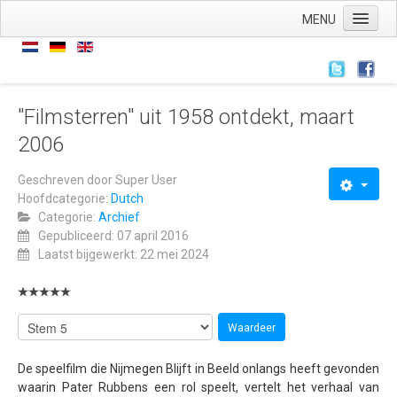
MENU
Home
Nieuws
Nieuws
"Filmsterren" uit 1958 ontdekt, maart
2006
Archief
Links
Geschreven door
Super User
Hoofdcategorie:
Dutch
Wie zijn we
Categorie:
Archief
De stichting
Gepubliceerd: 07 april 2016
Laatst bijgewerkt: 22 mei 2024
ANBI
AVG
Wat hebben we
Wat doen we
De speelfilm die Nijmegen Blijft in Beeld onlangs heeft gevonden
waarin Pater Rubbens een rol speelt, vertelt het verhaal van
Voorstellingen