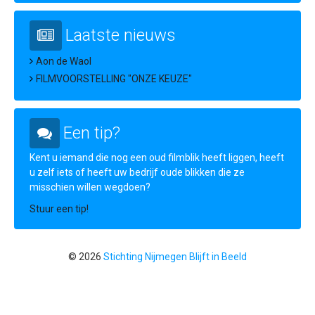
Laatste nieuws
Aon de Waol
FILMVOORSTELLING "ONZE KEUZE"
Een tip?
Kent u iemand die nog een oud filmblik heeft liggen, heeft
u zelf iets of heeft uw bedrijf oude blikken die ze
misschien willen wegdoen?
Stuur een tip!
© 2026
Stichting Nijmegen Blijft in Beeld