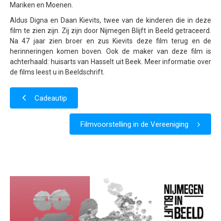
Mariken en Moenen.
Samenwerking
Aldus Digna en Daan Kievits, twee van de kinderen die in deze
Beeldschriften
film te zien zijn. Zij zijn door Nijmegen Blijft in Beeld getraceerd.
Na 47 jaar zien broer en zus Kievits deze film terug en de
Wat zoeken we
herinneringen komen boven. Ook de maker van deze film is
achterhaald: huisarts van Hasselt uit Beek. Meer informatie over
Donateurs
de films leest u in Beeldschrift.
Vrijwilligers
Cadeautip
Beeldmateriaal
Contact
Filmvoorstelling in de Vereeniging
Contactinformatie
Inschrijfformulier