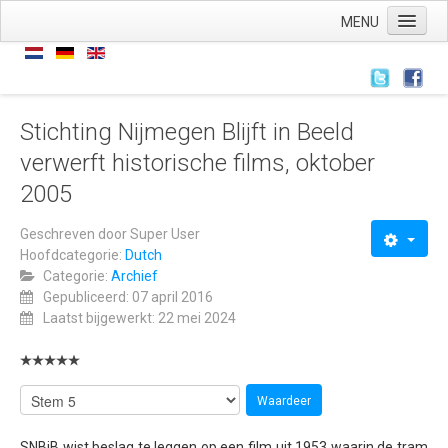
MENU
Home
Nieuws
Nieuws
Stichting Nijmegen Blijft in Beeld
verwerft historische films, oktober
Archief
2005
Links
Wie zijn we
Geschreven door
Super User
Hoofdcategorie:
Dutch
De stichting
Categorie:
Archief
Gepubliceerd: 07 april 2016
ANBI
Laatst bijgewerkt: 22 mei 2024
AVG
Wat hebben we
Wat doen we
Voorstellingen
SNBiB wist beslag te leggen op een film uit 1953 waarin de tram