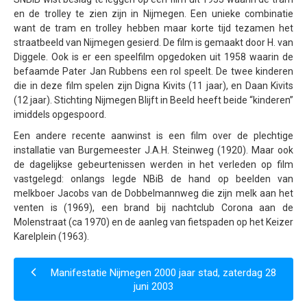
en de trolley te zien zijn in Nijmegen. Een unieke combinatie
Samenwerking
want de tram en trolley hebben maar korte tijd tezamen het
Beeldschriften
straatbeeld van Nijmegen gesierd. De film is gemaakt door H. van
Diggele. Ook is er een speelfilm opgedoken uit 1958 waarin de
Wat zoeken we
befaamde Pater Jan Rubbens een rol speelt. De twee kinderen
die in deze film spelen zijn Digna Kivits (11 jaar), en Daan Kivits
Donateurs
(12 jaar). Stichting Nijmegen Blijft in Beeld heeft beide “kinderen”
Vrijwilligers
imiddels opgespoord.
Een andere recente aanwinst is een film over de plechtige
Beeldmateriaal
installatie van Burgemeester J.A.H. Steinweg (1920). Maar ook
Contact
de dagelijkse gebeurtenissen werden in het verleden op film
vastgelegd: onlangs legde NBiB de hand op beelden van
Contactinformatie
melkboer Jacobs van de Dobbelmannweg die zijn melk aan het
venten is (1969), een brand bij nachtclub Corona aan de
Inschrijfformulier
Molenstraat (ca 1970) en de aanleg van fietspaden op het Keizer
Karelplein (1963).
Manifestatie Nijmegen 2000 jaar stad, zaterdag 28
juni 2003