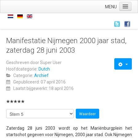
MENU
Home
Nieuws
Nieuws
Manifestatie Nijmegen 2000 jaar stad,
zaterdag 28 juni 2003
Archief
Links
Geschreven door
Super User
Hoofdcategorie:
Dutch
Wie zijn we
Categorie:
Archief
De stichting
Gepubliceerd: 07 april 2016
Laatst bijgewerkt: 18 april 2016
ANBI
AVG
Wat hebben we
Wat doen we
Zaterdag 28 juni 2003 wordt op het Mariënburgplein het
startschot gegeven voor Nijmegen, 2000 jaar stad. Ook Nijmegen
Voorstellingen