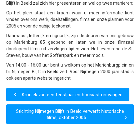
Blijft In Beeld zal zich hier presenteren en wel op twee manieren:
Samenwerking
Op het plein staat een kraam waar u meer informatie kunt
Beeldschriften
vinden over ons werk, doelstellingen, films en onze plannen voor
2005 en voor de nabije toekomst.
Wat zoeken we
Daarnaast, letterlijk en figuurlijk, zijn de deuren van ons gebouw
Donateurs
op Mariënburg 85 geopend en laten we in onze filmzaal
doorlopend films uit vervlogen tijden zien: Het leven rond de St.
Vrijwilligers
Steven, bouw van het Goffertpark en meer moois.
Beeldmateriaal
Van 14.00 - 16.00 uur bent u welkom op het Mariënburgplein en
bij Nijmegen Blijft in Beeld zelf. Voor Nijmegen 2000 jaar stad is
Contact
ook een aparte website ingericht.
Contactinformatie
Kroniek van een feestjaar enthousiast ontvangen
Inschrijfformulier
Stichting Nijmegen Blijft in Beeld verwerft historische
films, oktober 2005